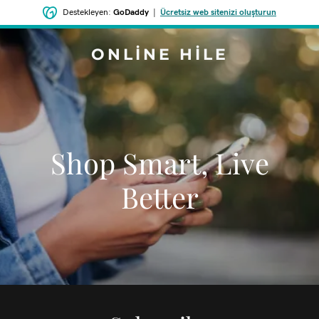
Destekleyen:
GoDaddy
|
Ücretsiz web sitenizi oluşturun
ONLINE HILE
Shop Smart, Live
Better