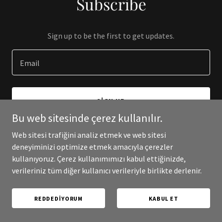
Subscribe
Sign up to be the first to get updates.
Email
SIGN UP
Bu web sitesinde çerez kullanılır.
Web sitesi trafiğini analiz etmek ve web sitesi
deneyiminizi optimize etmek amacıyla çerezler
kullanıyoruz. Çerez kullanımımızı kabul ettiğinizde,
Telif Hakkı © 2025 Online Hile - Tüm Hakları Saklıdır.
verileriniz tüm diğer kullanıcı verileriyle birlikte derlenir.
Destekli
REDDEDIYORUM
KABUL ET